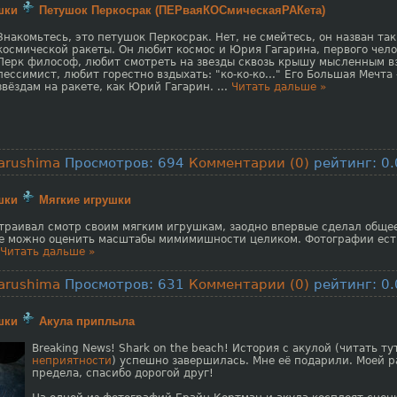
шки
Петушок Перкосрак (ПЕРваяКОСмическаяРАКета)
Знакомьтесь, это петушок Перкосрак. Нет, не смейтесь, он назван так
космической ракеты. Он любит космос и Юрия Гагарина, первого чело
Перк философ, любит смотреть на звезды сквозь крышу мысленным в
пессимист, любит горестно вздыхать: "ко-ко-ко..." Его Большая Мечта 
звёздам на ракете, как Юрий Гагарин.
...
Читать дальше »
arushima
Просмотров: 694
Комментарии (0)
рейтинг: 0.
шки
Мягкие игрушки
траивал смотр своим мягким игрушкам, заодно впервые сделал общее
е можно оценить масштабы мимимишности целиком. Фотографии ест
Читать дальше »
arushima
Просмотров: 631
Комментарии (0)
рейтинг: 0.
шки
Акула приплыла
Breaking News! Shark on the beach! История с акулой (читать ту
неприятности
) успешно завершилась. Мне её подарили. Моей р
предела, спасибо дорогой друг!