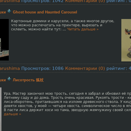
arushima
Просмотров: 1042
Комментарии (0)
рейтинг: 0
шки
Ghost house and Haunted Carousel
Картонные домики и карусели, а также многое другое,
что можно распечатать на принтере, вырезать и
склеить, можно найти тут:
...
Читать дальше »
arushima
Просмотров: 1086
Комментарии (0)
рейтинг: 4
шки
Лисотрость 狐杖
Ура, Мастер закончил мою трость, сегодня я забрал и обновил её п
Летнему саду и до дома. Трость очень красивая. Рукоять трости - к
лиса-оборотень, притаившаяся на изломе древесного ствола. У киц
девяти хвостов, у моей — четыре хвоста, символическое число в я
В пасти лиса держит хоси но тама, звездную жемчужину своей си
дальше »