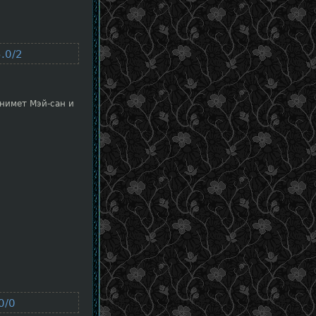
.0/2
днимет Мэй-сан и
0/0