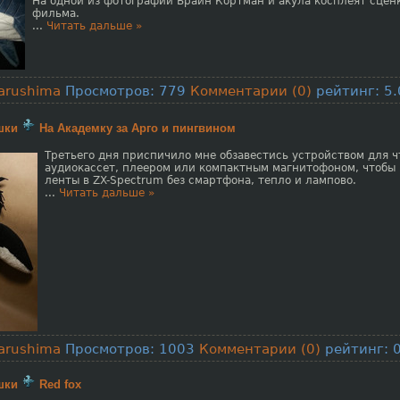
На одной из фотографий Брайн Кортман и акула косплеят сценк
фильма.
...
Читать дальше »
arushima
Просмотров: 779
Комментарии (0)
рейтинг: 5.
шки
На Академку за Арго и пингвином
Третьего дня приспичило мне обзавестись устройством для 
аудиокассет, плеером или компактным магнитофоном, чтобы 
ленты в ZX-Spectrum без смартфона, тепло и лампово.
...
Читать дальше »
arushima
Просмотров: 1003
Комментарии (0)
рейтинг: 0
шки
Red fox