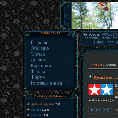
Меню сайта
Интересы:
ACW/CSA
Spectrum
,
Hard&Soft
Главная
日本語
,
Сёдо
,
М
Обо мне
Статьи
Дневник
Картинки
Главная
»
Куклы 
Файлы
Форум
Куклы и игру
Гостевая книга
Д
C
H
Категории раздела
д
жабу в шкаф, и
.
Куклы и игрушки
[60]
05.09.2021
h
Личное
[118]
Музыка
[19]