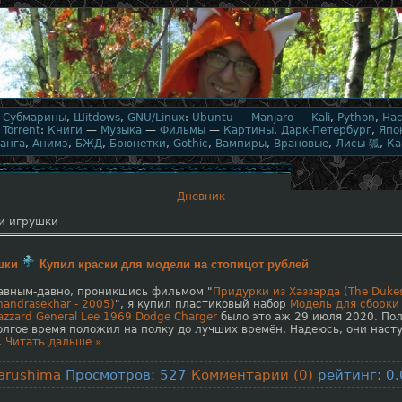
,
Субмарины
,
Шitdows
,
GNU/Linux
:
Ubuntu
—
Manjaro
—
Kali
,
Python
,
На
,
Torrent
:
Книги
—
Музыка
—
Фильмы
—
Картины
,
Дарк-Петербург
,
Япо
анга
,
Анимэ
,
БЖД
,
Брюнетки
,
Gothic
,
Вампиры
,
Врановые
,
Лисы 狐
,
Ка
Дневник
и игрушки
шки
Купил краски для модели на стопицот рублей
авным-давно, проникшись фильмом "
Придурки из Хаззарда (The Dukes 
handrasekhar - 2005)
", я купил пластиковый набор
Модель для сборки 
azzard General Lee 1969 Dodge Charger
было это аж 29 июля 2020. Пол
олгое время положил на полку до лучших времён. Надеюсь, они насту
..
Читать дальше »
arushima
Просмотров: 527
Комментарии (0)
рейтинг: 0.