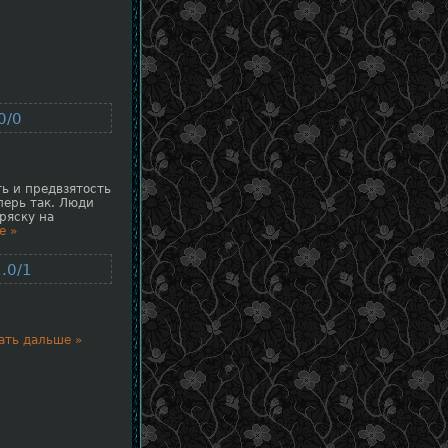
0/0
ть и предвзятость
перь так. Люди
 ряску на
е »
.0/1
ать дальше »