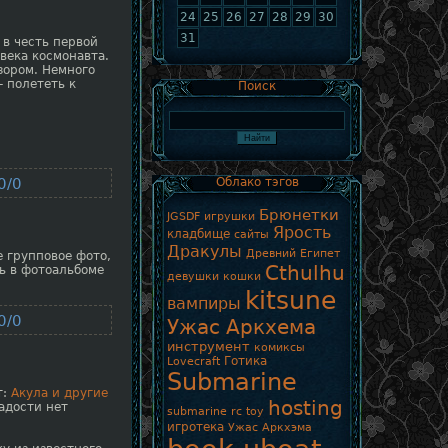
24
25
26
27
28
29
30
31
 в честь первой
века космонавта.
зором. Немного
- полететь к
Поиск
0/0
Облако тэгов
Брюнетки
JGSDF игрушки
Ярость
кладбище
сайты
Дракулы
Древний Египет
 групповое фото,
Cthulhu
ь в фотоальбоме
девушки кошки
kitsune
вампиры
0/0
Ужас Аркхема
инструмент
комиксы
Готика
Lovecraft
Submarine
т:
Акула и другие
hosting
адости нет
submarine rc toy
игротека
Ужас Аркхэма