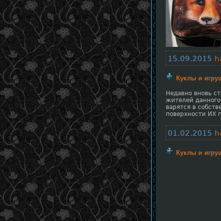
15.09.2015
h
Куклы и игру
Недавно вновь ст
жителей данного 
варятся в собств
поверхности ИХ 
01.02.2015
h
Куклы и игру