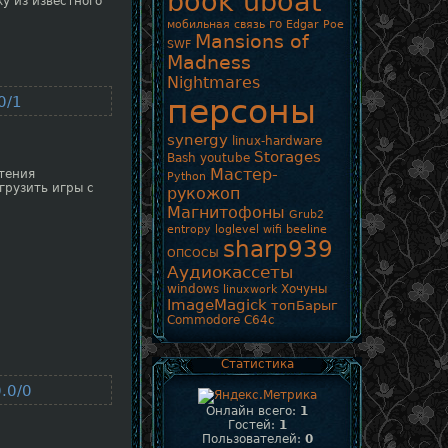
book uboat
у из известного
го
мобильная связь
Edgar Poe
Mansions of
SWF
Madness
Nightmares
персоны
0/1
synergy
linux-hardware
Storages
Bash
youtube
Мастер-
чтения
Python
грузить игры с
рукожоп
Магнитофоны
Grub2
entropy
loglevel
wifi
beeline
sharp939
ОПСОСЫ
Аудиокассеты
windows
Хочуны
linuxwork
ImageMagick
топБарыг
Commodore
C64c
Статистика
.0/0
Онлайн всего:
1
Гостей:
1
Пользователей:
0