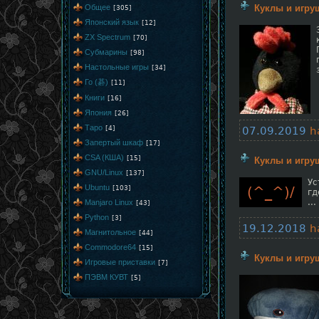
Общее
Куклы и игру
[305]
Японский язык
[12]
ZX Spectrum
[70]
Субмарины
[98]
Настольные игры
[34]
Го (碁)
[11]
Книги
[16]
Япония
[26]
Таро
[4]
07.09.2019
h
Запертый шкаф
[17]
CSA (КША)
[15]
Куклы и игру
GNU/Linux
[137]
Ус
Ubuntu
[103]
(^_^)/
гд
...
Manjaro Linux
[43]
Python
[3]
19.12.2018
h
Магнитольное
[44]
Commodore64
[15]
Куклы и игру
Игровые приставки
[7]
ПЭВМ КУВТ
[5]