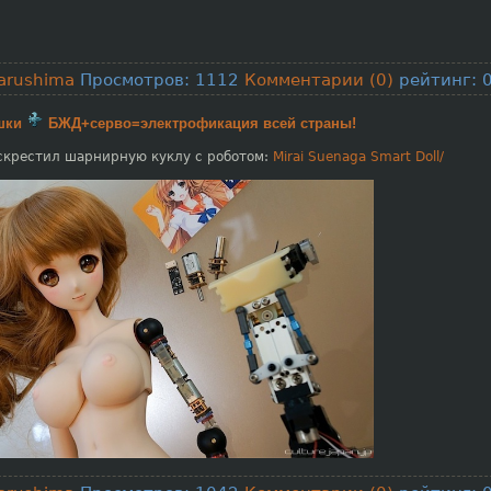
arushima
Просмотров: 1112
Комментарии (0)
рейтинг: 0
шки
БЖД+серво=электрофикация всей страны!
скрестил шарнирную куклу с роботом:
Mirai Suenaga Smart Doll/