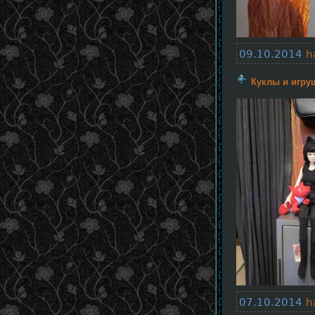
09.10.2014
h
Куклы и игру
07.10.2014
h