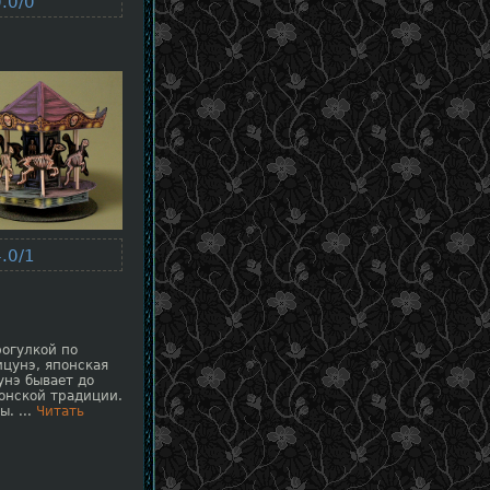
.0/0
.0/1
рогулкой по
ицунэ, японская
унэ бывает до
понской традиции.
лы.
...
Читать