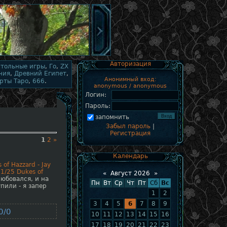
Авторизация
стольные игры
,
Го
,
ZX
ния
,
Древний Египет
,
Анонимный вход:
рты Таро
,
666
.
anonymous / anonymous
Логин:
Пароль:
запомнить
Забыл пароль
|
Регистрация
1
2
»
Календарь
of Hazzard - Jay
1/25 Dukes of
«
Август 2026
»
юбовался, и на
Пн
Вт
Ср
Чт
Пт
Сб
Вс
пили - я запер
1
2
3
4
5
6
7
8
9
0/0
10
11
12
13
14
15
16
17
18
19
20
21
22
23