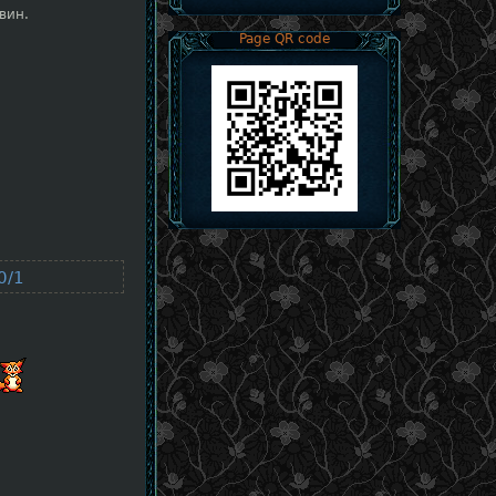
вин.
Page QR code
0/1