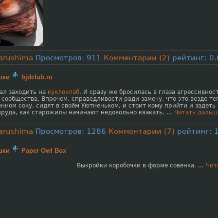
arushima
Просмотров: 911
Комментарии (2)
рейтинг: 0.
шки
bjdclub.ru
ал заходить на
куклоклаб
. И сразу же бросилась в глаза агрессивнос
сообщества. Впрочем, справедливости ради замечу, что это везде те
енном соку, сидят в своём Уютненьком, и стоит кому прийти и задеть
пруда, как старожилы начинают недовольно квакать.
...
Читать дальш
arushima
Просмотров: 1286
Комментарии (7)
рейтинг: 1
шки
Paper Owl Box
Выкройки коробочки в форме совенка.
...
Чит