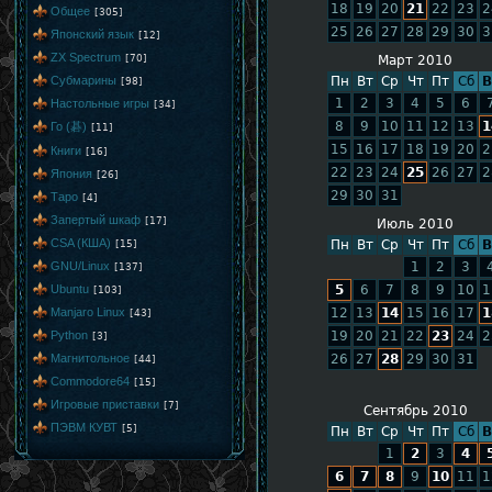
18
19
20
21
22
23
2
Общее
[305]
25
26
27
28
29
30
3
Японский язык
[12]
ZX Spectrum
[70]
Март 2010
Субмарины
Пн
Вт
Ср
Чт
Пт
Сб
В
[98]
1
2
3
4
5
6
Настольные игры
[34]
8
9
10
11
12
13
1
Го (碁)
[11]
15
16
17
18
19
20
2
Книги
[16]
22
23
24
25
26
27
2
Япония
[26]
29
30
31
Таро
[4]
Запертый шкаф
[17]
Июль 2010
CSA (КША)
[15]
Пн
Вт
Ср
Чт
Пт
Сб
В
GNU/Linux
1
2
3
[137]
Ubuntu
5
6
7
8
9
10
1
[103]
Manjaro Linux
12
13
14
15
16
17
1
[43]
Python
19
20
21
22
23
24
2
[3]
Магнитольное
26
27
28
29
30
31
[44]
Commodore64
[15]
Игровые приставки
[7]
Сентябрь 2010
ПЭВМ КУВТ
[5]
Пн
Вт
Ср
Чт
Пт
Сб
В
1
2
3
4
6
7
8
9
10
11
1