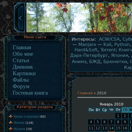
Меню сайта
Интересы:
ACW/CSA
,
Суб
—
Manjaro
—
Kali
,
Python
Главная
Hard&Soft
,
Torrent
:
Книг
Обо мне
Дарк-Петербург
,
Япония
,
Статьи
Анимэ
,
БЖД
,
Брюнетки
,
Дневник
Ка
Картинки
Файлы
Форум
Гостевая книга
Главная
»
2010
Январь 2010
Категории раздела
Пн
Вт
Ср
Чт
Пт
Сб
В
1
2
Куклы и игрушки
[60]
4
5
6
7
8
9
1
Личное
[118]
11
12
13
14
15
16
1
Музыка
[19]