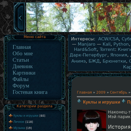
Меню сайта
Интересы:
ACW/CSA
,
Суб
—
Manjaro
—
Kali
,
Python
Главная
Hard&Soft
,
Torrent
:
Книг
Обо мне
Дарк-Петербург
,
Япония
,
Статьи
Анимэ
,
БЖД
,
Брюнетки
,
Дневник
Ка
Картинки
Файлы
Форум
Гостевая книга
Главная
»
2009
»
Сентябрь
»
Куклы и игрушки
П
Категории раздела
Наконец-т
Куклы и игрушки
[60]
Мэй парик 
Личное
[118]
История
Музыка
[19]