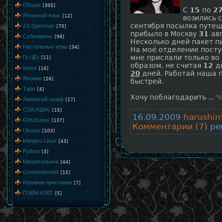
Общее
[305]
С
15
по
2
Японский язык
[12]
возились 
сентября посылка путеш
ZX Spectrum
[70]
прибыло в Москву
31
ав
Субмарины
[98]
Несколько дней пакет пы
Настольные игры
[34]
На моё отделение посту
мне прислали только во
Го (碁)
[11]
образом, не считая
12
д
Книги
[16]
20
дней. Работай наша п
Япония
[26]
быстрей.
Таро
[4]
Хочу поблагодарить
...
Ч
Запертый шкаф
[17]
CSA (КША)
[15]
16.09.2009
harushi
GNU/Linux
[137]
Комментарии (7)
рей
Ubuntu
[103]
Manjaro Linux
[43]
Python
[3]
Магнитольное
[44]
Commodore64
[15]
Игровые приставки
[7]
ПЭВМ КУВТ
[5]