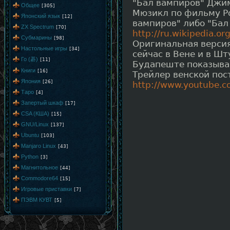
"Бал вампиров" Джи
Общее
[305]
Мюзикл по фильму Р
Японский язык
[12]
вампиров" либо "Бал
ZX Spectrum
[70]
http://ru.wikipedia.o
Субмарины
[98]
Оригинальная верси
Настольные игры
[34]
сейчас в Вене и в Шт
Го (碁)
[11]
Будапеште показыва
Книги
[16]
Трейлер венской пос
Япония
[26]
http://www.youtube.
Таро
[4]
Запертый шкаф
[17]
CSA (КША)
[15]
GNU/Linux
[137]
Ubuntu
[103]
Manjaro Linux
[43]
Python
[3]
Магнитольное
[44]
Commodore64
[15]
Игровые приставки
[7]
ПЭВМ КУВТ
[5]