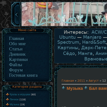
Меню сайта
Интересы:
ACW/C
Ubuntu
—
Manjaro
Главная
Spectrum
,
Hard&Soft
Обо мне
Картины
,
Дарк-Пете
Статьи
Сёдо
,
Манга
,
Ани
Дневник
Врановы
Картинки
Файлы
Форум
Гостевая книга
Главная
»
2011
»
Август
»
12
Категории раздела
Музыка
Бал вам
Куклы и игрушки
[60]
Личное
[118]
Музыка
[19]