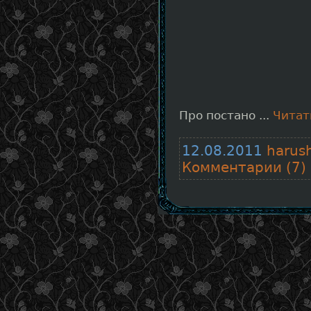
Про постано
...
Читат
12.08.2011
harus
Комментарии (7)