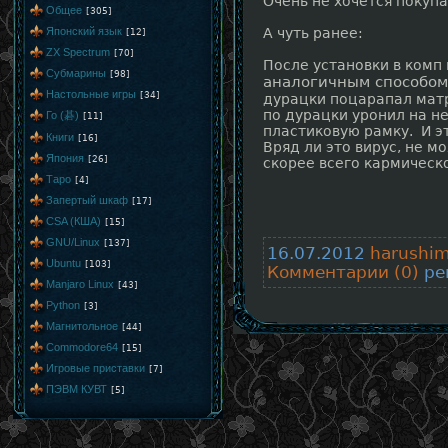
Очень не хочется покупа
Общее
[305]
Японский язык
А чуть ранее:
[12]
ZX Spectrum
[70]
После установки в комп
Субмарины
[98]
аналогичным способом
Настольные игры
[34]
дурацки поцарапал матр
по дурацки уронил на не
Го (碁)
[11]
пластиковую рамку. И э
Книги
[16]
Вряд ли это вирус, не м
Япония
[26]
скорее всего кармическ
Таро
[4]
Запертый шкаф
[17]
CSA (КША)
[15]
GNU/Linux
[137]
16.07.2012
harushi
Ubuntu
[103]
Комментарии (0)
рей
Manjaro Linux
[43]
Python
[3]
Магнитольное
[44]
Commodore64
[15]
Игровые приставки
[7]
ПЭВМ КУВТ
[5]