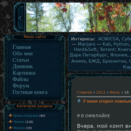
Меню сайта
Интересы:
ACW/CSA
,
Суб
—
Manjaro
—
Kali
,
Python
Главная
Hard&Soft
,
Torrent
:
Книг
Обо мне
Дарк-Петербург
,
Япония
,
Статьи
Анимэ
,
БЖД
,
Брюнетки
,
Дневник
Ка
Картинки
Файлы
Форум
Гостевая книга
Главная
»
2012
»
Июль
»
16
У меня сгорел компь
Категории раздела
Я В ОФФЛАЙНЕ
Куклы и игрушки
[60]
Личное
[118]
Вчера, мой комп в
Музыка
[19]