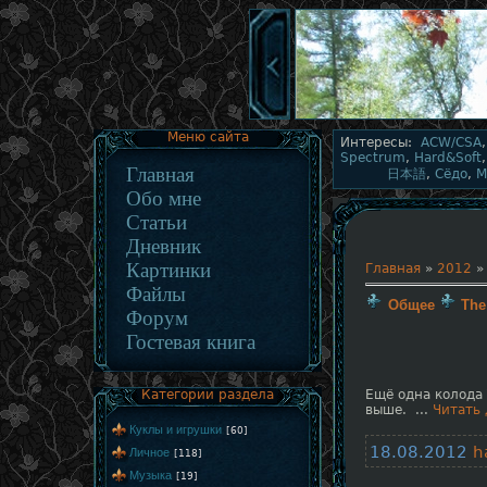
Меню сайта
Интересы:
ACW/CSA
Spectrum
,
Hard&Soft
Главная
日本語
,
Сёдо
,
М
Обо мне
Статьи
Дневник
Картинки
Главная
»
2012
»
Файлы
Общее
The
Форум
Гостевая книга
Категории раздела
Ещё одна колода 
выше.
...
Читать 
Куклы и игрушки
[60]
18.08.2012
h
Личное
[118]
Музыка
[19]