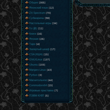
Общее
[305]
Японский язык
[12]
ZX Spectrum
[70]
Субмарины
[98]
Настольные игры
[34]
Го (碁)
[11]
Книги
[16]
Япония
[26]
Таро
[4]
Запертый шкаф
[17]
CSA (КША)
[15]
GNU/Linux
[137]
Ubuntu
[103]
Manjaro Linux
[43]
Python
[3]
Магнитольное
[44]
Commodore64
[15]
Игровые приставки
[7]
ПЭВМ КУВТ
[5]