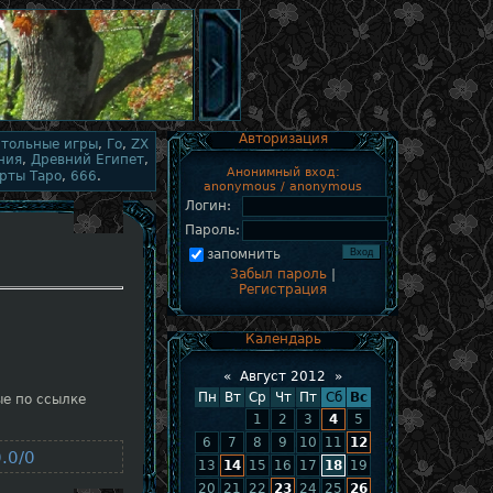
Авторизация
стольные игры
,
Го
,
ZX
ния
,
Древний Египет
,
Анонимный вход:
рты Таро
,
666
.
anonymous / anonymous
Логин:
Пароль:
запомнить
Забыл пароль
|
Регистрация
Календарь
«
Август 2012
»
Пн
Вт
Ср
Чт
Пт
Сб
Вс
ые по ссылке
1
2
3
4
5
6
7
8
9
10
11
12
.0/0
13
14
15
16
17
18
19
20
21
22
23
24
25
26