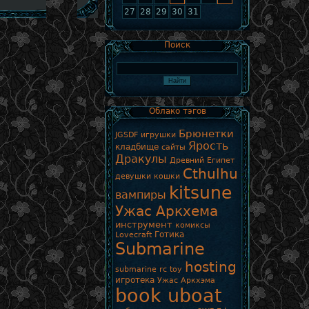
27
28
29
30
31
Поиск
Облако тэгов
Брюнетки
JGSDF игрушки
Ярость
кладбище
сайты
Дракулы
Древний Египет
Cthulhu
девушки кошки
kitsune
вампиры
Ужас Аркхема
инструмент
комиксы
Готика
Lovecraft
Submarine
hosting
submarine rc toy
игротека
Ужас Аркхэма
book uboat