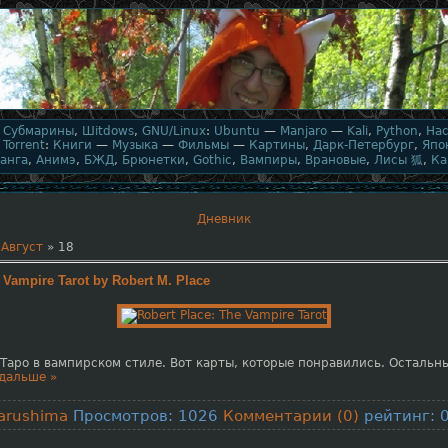
,
Субмарины
,
Шitdows
,
GNU/Linux
:
Ubuntu
—
Manjaro
—
Kali
,
Python
,
На
,
Torrent
:
Книги
—
Музыка
—
Фильмы
—
Картины
,
Дарк-Петербург
,
Япо
анга
,
Анимэ
,
БЖД
,
Брюнетки
,
Gothic
,
Вампиры
,
Врановые
,
Лисы 狐
,
Ка
Дневник
Август
»
18
 Vampire Tarot by Robert M. Place
Таро в вампирском стиле. Вот карты, которые понравились. Остальн
дальше »
arushima
Просмотров: 1026
Комментарии (0)
рейтинг: 0