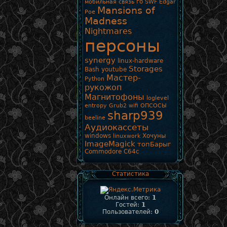
го
мобильная связь
SWF
Edgar
Mansions of
Poe
Madness
Nightmares
персоны
synergy
linux-hardware
Storages
Bash
youtube
Мастер-
Python
рукожоп
Магнитофоны
loglevel
entropy
Grub2
wifi
ОПСОСЫ
sharp939
beeline
Аудиокассеты
windows
Хочуны
linuxwork
ImageMagick
топБарыг
Commodore
C64c
Статистика
Онлайн всего:
1
Гостей:
1
Пользователей:
0