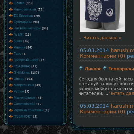
Общее
[305]
Японский язык
[12]
ZX Spectrum
[70]
Субмарины
[98]
Настольные игры
[34]
Го (碁)
[11]
...
Читать дальше »
Книги
[16]
Япония
[26]
05.03.2014
harushi
Таро
[4]
Комментарии (0)
рей
Запертый шкаф
[17]
CSA (КША)
[15]
Личное
Темпораль
GNU/Linux
[137]
Сегодня был такой насы
Ubuntu
[103]
пожалуй запишу события 
Manjaro Linux
[43]
запись может показатьс
Python
[3]
читателей.
...
Читать да
Магнитольное
[44]
Commodore64
[15]
05.03.2014
harushi
Игровые приставки
[7]
Комментарии (0)
рей
ПЭВМ КУВТ
[5]