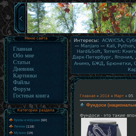
Меню сайта
Интересы:
ACW/CSA
,
Суб
—
Manjaro
—
Kali
,
Python
Главная
Hard&Soft
,
Torrent
:
Книг
Обо мне
Дарк-Петербург
,
Япония
,
Статьи
Анимэ
,
БЖД
,
Брюнетки
,
Дневник
Ка
Картинки
Файлы
Форум
Гостевая книга
Главная
»
2014
»
Март
»
05
Фундоcи (национальн
Категории раздела
Фундоси - это такие япо
Куклы и игрушки
[60]
Личное
[118]
Музыка
[19]