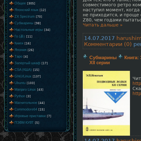
Общее
[305]
совместимого ретро ко
наступил момент, когда
Японский язык
[12]
не приходится, и проще
ZX Spectrum
[70]
Z80, чем годами пытать
Субмарины
[98]
Читать дальше »
Настольные игры
[34]
Го (碁)
[11]
14.07.2017
harushi
Книги
Комментарии (0)
рей
[16]
Япония
[26]
Таро
[4]
Субмарины
Книга:
XII серии
Запертый шкаф
[17]
CSA (КША)
[15]
GNU/Linux
[137]
Чит
Ubuntu
htt
[103]
Ска
Manjaro Linux
[43]
htt
Python
[3]
Магнитольное
[44]
Commodore64
[15]
Игровые приставки
[7]
ПЭВМ КУВТ
[5]
14.07.2017
harushi