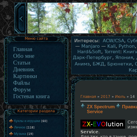
Меню сайта
Интересы:
ACW/CSA
,
Суб
—
Manjaro
—
Kali
,
Python
Главная
Hard&Soft
,
Torrent
:
Книг
Обо мне
Дарк-Петербург
,
Япония
,
Статьи
Анимэ
,
БЖД
,
Брюнетки
,
Дневник
Ка
Картинки
Файлы
Форум
Гостевая книга
Главная
»
2017
»
Июль
»
14
ZX Spectrum
Правк
Категории раздела
Service
Куклы и игрушки
[60]
Сег
Z
X
-
E
V
O
lution
изм
Личное
[118]
Service
.
Музыка
[19]
Для тех, кто в танке, по