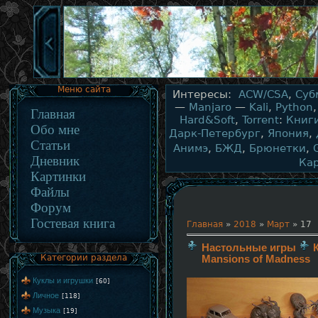
Меню сайта
Интересы:
ACW/CSA
,
Суб
—
Manjaro
—
Kali
,
Python
Главная
Hard&Soft
,
Torrent
:
Книг
Обо мне
Дарк-Петербург
,
Япония
,
Статьи
Анимэ
,
БЖД
,
Брюнетки
,
Дневник
Ка
Картинки
Файлы
Форум
Гостевая книга
Главная
»
2018
»
Март
»
17
Настольные игры
Категории раздела
Mansions of Madness
Куклы и игрушки
[60]
Личное
[118]
Музыка
[19]