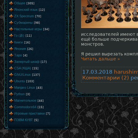
Общее
[305]
Японский язык
[12]
ZX Spectrum
[70]
Субмарины
[98]
Настольные игры
[34]
исследователей имеют в
Го (碁)
[11]
ещё больше подчеркива
Книги
[16]
монстров.
Япония
[26]
Я решил вырезать компл
Таро
[4]
Читать дальше »
Запертый шкаф
[17]
CSA (КША)
[15]
17.03.2018
harushi
GNU/Linux
[137]
Комментарии (2)
рей
Ubuntu
[103]
Manjaro Linux
[43]
Python
[3]
Магнитольное
[44]
Commodore64
[15]
Игровые приставки
[7]
ПЭВМ КУВТ
[5]