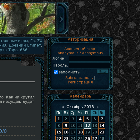
Авторизация
стольные игры
,
Го
,
ZX
ния
,
Древний Египет
,
Анонимный вход:
рты Таро
,
666
.
anonymous / anonymous
Логин:
Пароль:
запомнить
Забыл пароль
|
Регистрация
Календарь
мо. Как ни крутил
я несущая. Будет
«
Октябрь 2018
»
Пн
Вт
Ср
Чт
Пт
Сб
Вс
1
2
3
4
5
6
7
8
9
10
11
12
13
14
0/0
15
16
17
18
19
20
21
22
23
24
25
26
27
28