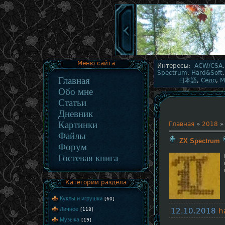
Меню сайта
Интересы:
ACW/CSA
Spectrum
,
Hard&Soft
Главная
日本語
,
Сёдо
,
М
Обо мне
Статьи
Дневник
Картинки
Главная
»
2018
»
Файлы
ZX Spectrum
Форум
Гостевая книга
Категории раздела
Куклы и игрушки
[60]
Личное
[118]
12.10.2018
h
Музыка
[19]