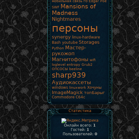
го
мобильная связь
Edgar Poe
Mansions of
SWF
Madness
Nightmares
персоны
synergy
linux-hardware
Storages
Bash
youtube
Мастер-
Python
рукожоп
Магнитофоны
wifi
loglevel
entropy
Grub2
ОПСОСЫ
beeline
sharp939
Аудиокассеты
windows
Хочуны
linuxwork
ImageMagick
топБарыг
Commodore
C64c
Статистика
Онлайн всего:
1
Гостей:
1
Пользователей:
0