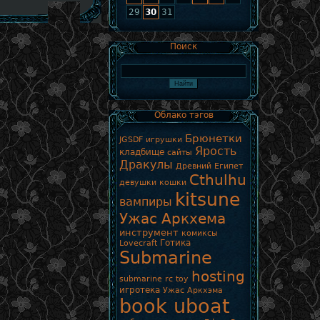
29
30
31
Поиск
Облако тэгов
Брюнетки
JGSDF игрушки
Ярость
кладбище
сайты
Дракулы
Древний Египет
Cthulhu
девушки кошки
kitsune
вампиры
Ужас Аркхема
инструмент
комиксы
Готика
Lovecraft
Submarine
hosting
submarine rc toy
игротека
Ужас Аркхэма
book uboat