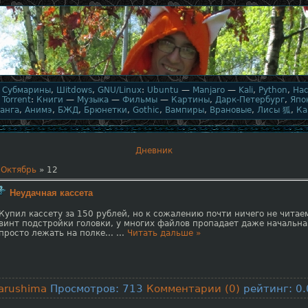
,
Субмарины
,
Шitdows
,
GNU/Linux
:
Ubuntu
—
Manjaro
—
Kali
,
Python
,
На
,
Torrent
:
Книги
—
Музыка
—
Фильмы
—
Картины
,
Дарк-Петербург
,
Япо
анга
,
Анимэ
,
БЖД
,
Брюнетки
,
Gothic
,
Вампиры
,
Врановые
,
Лисы 狐
,
Ка
Дневник
Октябрь
»
12
Неудачная кассета
Купил кассету за 150 рублей, но к сожалению почти ничего не читае
винт подстройки головки, у многих файлов пропадает даже начальна
просто лежать на полке...
...
Читать дальше »
arushima
Просмотров: 713
Комментарии (0)
рейтинг: 0.