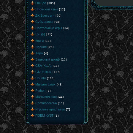
Общее
[305]
Японский язык
[12]
ZX Spectrum
[70]
Субмарины
[98]
Настольные игры
[34]
Го (碁)
[11]
Книги
[16]
Япония
[26]
Таро
[4]
Запертый шкаф
[17]
CSA (КША)
[15]
GNU/Linux
[137]
Ubuntu
[103]
Manjaro Linux
[43]
Python
[3]
Магнитольное
[44]
Commodore64
[15]
Игровые приставки
[7]
ПЭВМ КУВТ
[5]