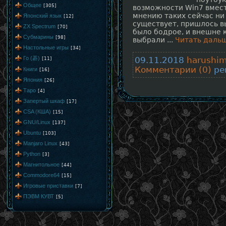
Общее
[305]
возможности Win7 вмест
мнению таких сейчас ни 
Японский язык
[12]
существует, пришлось в
ZX Spectrum
[70]
было бодрое, и внешне к
Субмарины
[98]
выбрали
...
Читать даль
Настольные игры
[34]
Го (碁)
[11]
09.11.2018
harushi
Комментарии (0)
рей
Книги
[16]
Япония
[26]
Таро
[4]
Запертый шкаф
[17]
CSA (КША)
[15]
GNU/Linux
[137]
Ubuntu
[103]
Manjaro Linux
[43]
Python
[3]
Магнитольное
[44]
Commodore64
[15]
Игровые приставки
[7]
ПЭВМ КУВТ
[5]