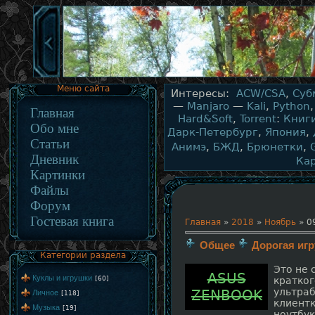
Меню сайта
Интересы:
ACW/CSA
,
Суб
—
Manjaro
—
Kali
,
Python
Главная
Hard&Soft
,
Torrent
:
Книг
Обо мне
Дарк-Петербург
,
Япония
,
Статьи
Анимэ
,
БЖД
,
Брюнетки
,
Дневник
Ка
Картинки
Файлы
Форум
Гостевая книга
Главная
»
2018
»
Ноябрь
»
0
Общее
Дорогая иг
Категории раздела
Это не 
ASUS
Куклы и игрушки
[60]
кратког
ультраб
ZENBOOK
Личное
[118]
клиент
Музыка
[19]
ноутбук