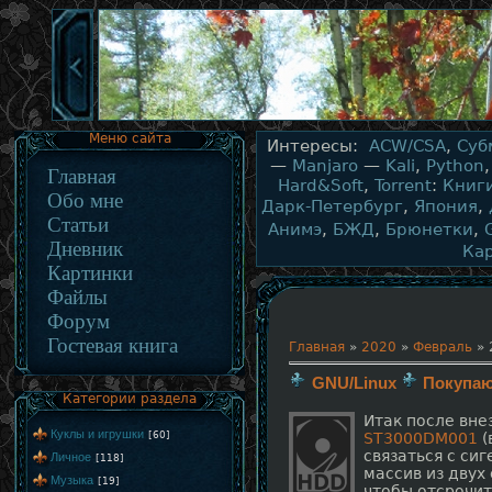
Меню сайта
Интересы:
ACW/CSA
,
Суб
—
Manjaro
—
Kali
,
Python
Главная
Hard&Soft
,
Torrent
:
Книг
Обо мне
Дарк-Петербург
,
Япония
,
Статьи
Анимэ
,
БЖД
,
Брюнетки
,
Дневник
Ка
Картинки
Файлы
Форум
Гостевая книга
Главная
»
2020
»
Февраль
»
GNU/Linux
Покупаю
Категории раздела
Итак после вн
Куклы и игрушки
[60]
ST3000DM001
(
связаться с си
Личное
[118]
массив из двух
Музыка
[19]
чтобы отсрочи