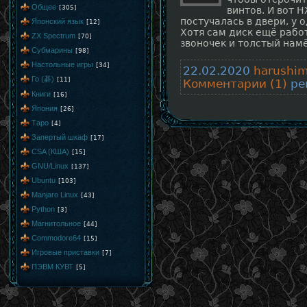
Общее
[305]
винтов. И вот
постучалась в двери, у о
Японский язык
[12]
Хотя сам диск ещё рабо
ZX Spectrum
[70]
звоночек и толстый нам
Субмарины
[98]
Настольные игры
[34]
22.02.2020
harushi
Го (碁)
[11]
Комментарии (1)
рей
Книги
[16]
Япония
[26]
Таро
[4]
Запертый шкаф
[17]
CSA (КША)
[15]
GNU/Linux
[137]
Ubuntu
[103]
Manjaro Linux
[43]
Python
[3]
Магнитольное
[44]
Commodore64
[15]
Игровые приставки
[7]
ПЭВМ КУВТ
[5]