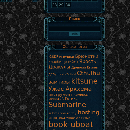
28
29
30
Поиск
Облако тэгов
Брюнетки
JGSDF игрушки
Ярость
кладбище
сайты
Дракулы
Древний Египет
Cthulhu
девушки кошки
kitsune
вампиры
Ужас Аркхема
инструмент
комиксы
Готика
Lovecraft
Submarine
hosting
submarine rc toy
игротека
Ужас Аркхэма
book uboat