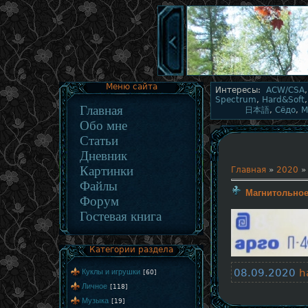
Меню сайта
Интересы:
ACW/CSA
Spectrum
,
Hard&Soft
Главная
日本語
,
Сёдо
,
М
Обо мне
Статьи
Дневник
Картинки
Главная
»
2020
»
Файлы
Магнитольно
Форум
Гостевая книга
Категории раздела
08.09.2020
h
Куклы и игрушки
[60]
Личное
[118]
Музыка
[19]