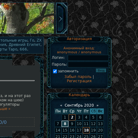
Авторизация
стольные игры
,
Го
,
ZX
ния
,
Древний Египет
,
Анонимный вход:
рты Таро
,
666
.
anonymous / anonymous
Логин:
Пароль:
запомнить
Забыл пароль
|
Регистрация
Календарь
з, и на этот раз
ком на шею)
регуляторы
«
Сентябрь 2020
»
ьше »
Пн
Вт
Ср
Чт
Пт
Сб
Вс
1
2
3
4
5
6
0/0
7
8
9
10
11
12
13
14
15
16
17
18
19
20
21
22
23
24
25
26
27