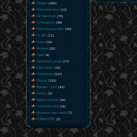
Общее
[305]
Японский язык
[12]
ZX Spectrum
[70]
Субмарины
[98]
Настольные игры
[34]
Го (碁)
[11]
Книги
[16]
Япония
[26]
Таро
[4]
Запертый шкаф
[17]
CSA (КША)
[15]
GNU/Linux
[137]
Ubuntu
[103]
Manjaro Linux
[43]
Python
[3]
Магнитольное
[44]
Commodore64
[15]
Игровые приставки
[7]
ПЭВМ КУВТ
[5]