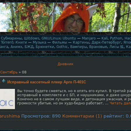
,
Субмарины
,
Шitdows
,
GNU/Linux
:
Ubuntu
—
Manjaro
—
Kali
,
Python
,
На
,
Torrent
:
Книги
—
Музыка
—
Фильмы
—
Картины
,
Дарк-Петербург
,
Япо
анга
,
Анимэ
,
БЖД
,
Брюнетки
,
Gothic
,
Вампиры
,
Врановые
,
Лисы 狐
,
Ка
Дневник
Сентябрь
»
08
е
Исправный кассетный плеер Арго П-401С
Вы точно будете смеяться, но я опять его купил. В третий ра
исправный в комплекте и с БП, и наушниками, и даже шнур
Конечно не в самом лучшем виде, и детонация ужасная, и 
громкости убитые, но он худо-бедно работает,
...
Читать дал
arushima
Просмотров: 890
Комментарии (1)
рейтинг: 0.