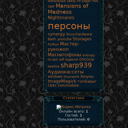
го
мобильная связь
Edgar Poe
Mansions of
SWF
Madness
Nightmares
персоны
synergy
linux-hardware
Storages
Bash
youtube
Мастер-
Python
рукожоп
Магнитофоны
entropy
Grub2
wifi
loglevel
ОПСОСЫ
sharp939
beeline
Аудиокассеты
windows
Хочуны
linuxwork
ImageMagick
топБарыг
C64c
Commodore
Статистика
Онлайн всего:
1
Гостей:
1
Пользователей:
0