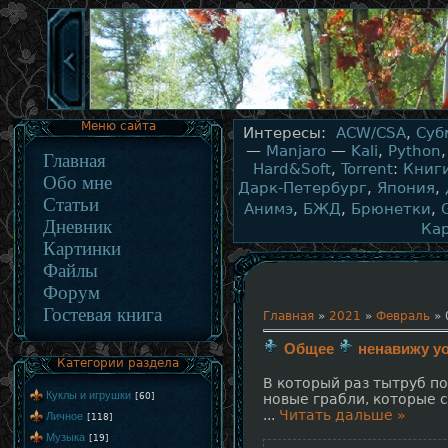
Меню сайта
Интересы:
ACW/CSA
,
Суб
—
Manjaro
—
Kali
,
Python
Главная
Hard&Soft
,
Torrent
:
Книг
Обо мне
Дарк-Петербург
,
Япония
,
Статьи
Анимэ
,
БЖД
,
Брюнетки
,
Дневник
Ка
Картинки
Файлы
Форум
Гостевая книга
Главная
»
2021
»
Февраль
»
Общее
ненавижу yo
Категории раздела
В который раз тытруб п
Куклы и игрушки
[60]
новые грабли, которые 
...
Читать дальше »
Личное
[118]
Музыка
[19]