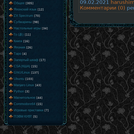
09.02.2021
harushi
Общее
[305]
Комментарии (0)
рей
Японский язык
[12]
ZX Spectrum
[70]
Субмарины
[98]
Настольные игры
[34]
Го (碁)
[11]
Книги
[16]
Япония
[26]
Таро
[4]
Запертый шкаф
[17]
CSA (КША)
[15]
GNU/Linux
[137]
Ubuntu
[103]
Manjaro Linux
[43]
Python
[3]
Магнитольное
[44]
Commodore64
[15]
Игровые приставки
[7]
ПЭВМ КУВТ
[5]