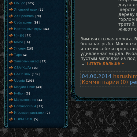
Общее
[305]
друга л
шерсти 
Японский язык
[12]
дереву 
ZX Spectrum
[70]
горлом 
Субмарины
[98]
третий,
живот о
Настольные игры
[34]
Го (碁)
[11]
Зимняя стылая дорога. 
Книги
[16]
большая рыба. Мне каже
я так их себе и предста
Япония
[26]
удивленная морда. Рыба
Таро
[4]
пустым взглядом из-под 
Запертый шкаф
[17]
...
Читать дальше »
CSA (КША)
[15]
GNU/Linux
[137]
04.06.2014
harushi
Ubuntu
[103]
Комментарии (0)
рей
Manjaro Linux
[43]
Python
[3]
Магнитольное
[44]
Commodore64
[15]
Игровые приставки
[7]
ПЭВМ КУВТ
[5]