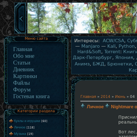
Меню сайта
Интересы:
ACW/CSA
,
Суб
—
Manjaro
—
Kali
,
Python
Главная
Hard&Soft
,
Torrent
:
Книг
Обо мне
Дарк-Петербург
,
Япония
,
Статьи
Анимэ
,
БЖД
,
Брюнетки
,
Дневник
Ка
Картинки
Файлы
Форум
Гостевая книга
Главная
»
2014
»
Июнь
»
04
Личное
Nightmare 
Категории раздела
Приснил
Куклы и игрушки
[60]
реальны
Личное
[118]
Вот лес
Музыка
[19]
азартом