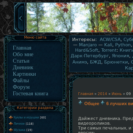
Меню сайта
Интересы:
ACW/CSA
,
Суб
—
Manjaro
—
Kali
,
Python
Главная
Hard&Soft
,
Torrent
:
Книг
Обо мне
Дарк-Петербург
,
Япония
,
Статьи
Анимэ
,
БЖД
,
Брюнетки
,
Дневник
Ка
Картинки
Файлы
Форум
Гостевая книга
Главная
»
2014
»
Июнь
»
09
Общее
6 лучших в
Категории раздела
Куклы и игрушки
[60]
Дайжест дневника. Пре
видеороликов.
Личное
[118]
Три самых печальных, и
Музыка
[19]
версии: