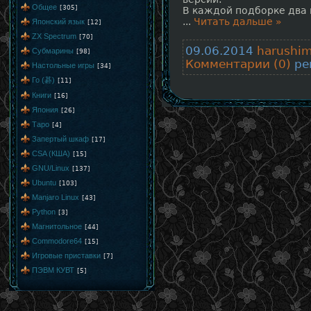
Общее
[305]
В каждой подборке два 
...
Читать дальше »
Японский язык
[12]
ZX Spectrum
[70]
09.06.2014
harushi
Субмарины
[98]
Комментарии (0)
рей
Настольные игры
[34]
Го (碁)
[11]
Книги
[16]
Япония
[26]
Таро
[4]
Запертый шкаф
[17]
CSA (КША)
[15]
GNU/Linux
[137]
Ubuntu
[103]
Manjaro Linux
[43]
Python
[3]
Магнитольное
[44]
Commodore64
[15]
Игровые приставки
[7]
ПЭВМ КУВТ
[5]