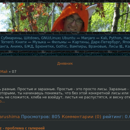
,
Субмарины
,
Шitdows
,
GNU/Linux
:
Ubuntu
—
Manjaro
—
Kali
,
Python
,
На
,
Torrent
:
Книги
—
Музыка
—
Фильмы
—
Картины
,
Дарк-Петербург
,
Япо
анга
,
Анимэ
,
БЖД
,
Брюнетки
,
Gothic
,
Вампиры
,
Врановые
,
Лисы 狐
,
Ка
Дневник
Май
»
07
 разные. Простые и заразные. Простые - это просто лисы. Заразные - 
торыми, ты начинаешь понимать, что без этой конкретной лисы или б
ь не сложится, хлеба не взойдут, листья не распустятся, и весну от
...
arushima
Просмотров: 805
Комментарии (0)
рейтинг: 0.
z - проблема с галереей