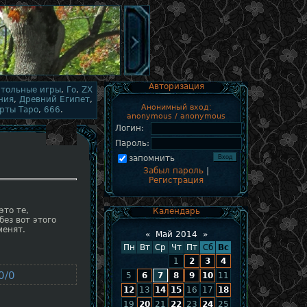
Авторизация
стольные игры
,
Го
,
ZX
ния
,
Древний Египет
,
Анонимный вход:
рты Таро
,
666
.
anonymous / anonymous
Логин:
Пароль:
запомнить
Забыл пароль
|
Регистрация
это те,
Календарь
ез вот этого
менят.
«
Май 2014
»
Пн
Вт
Ср
Чт
Пт
Сб
Вс
1
2
3
4
0/0
5
6
7
8
9
10
11
12
13
14
15
16
17
18
19
20
21
22
23
24
25