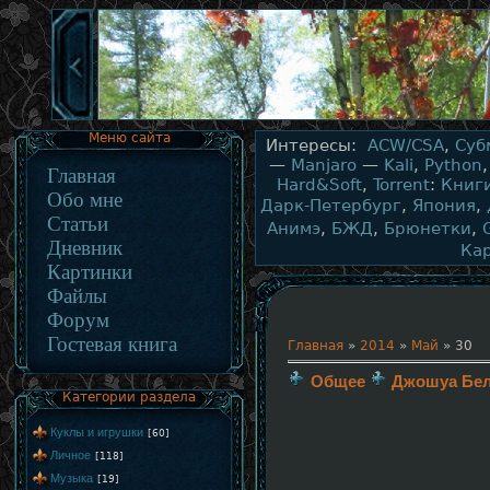
Меню сайта
Интересы:
ACW/CSA
,
Суб
—
Manjaro
—
Kali
,
Python
Главная
Hard&Soft
,
Torrent
:
Книг
Обо мне
Дарк-Петербург
,
Япония
,
Статьи
Анимэ
,
БЖД
,
Брюнетки
,
Дневник
Ка
Картинки
Файлы
Форум
Гостевая книга
Главная
»
2014
»
Май
»
30
Общее
Джошуа Бел
Категории раздела
Куклы и игрушки
[60]
Личное
[118]
Музыка
[19]