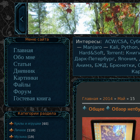
Меню сайта
Интересы:
ACW/CSA
,
Суб
—
Manjaro
—
Kali
,
Python
Главная
Hard&Soft
,
Torrent
:
Книг
Обо мне
Дарк-Петербург
,
Япония
,
Статьи
Анимэ
,
БЖД
,
Брюнетки
,
Дневник
Ка
Картинки
Файлы
Форум
Гостевая книга
Главная
»
2014
»
Май
»
15
Общее
Обзор нетбу
Категории раздела
Куклы и игрушки
[60]
Личное
[118]
Музыка
[19]