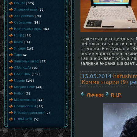
Общее
[305]
Японский язык
[12]
ZX Spectrum
[70]
Субмарины
[98]
Настольные игры
[34]
Го (碁)
[11]
кажется светодиодная. 
Книги
[16]
небольшая засветка чер
степени. Я выбирал из 4
Япония
[26]
более дорогом магазине,
Таро
[4]
Так же бывает рябь а ля
Запертый шкаф
[17]
заливке экрана шахмат
CSA (КША)
[15]
GNU/Linux
[137]
15.05.2014
harushi
Ubuntu
[103]
Комментарии (9)
рей
Manjaro Linux
[43]
Python
[3]
Личное
R.I.P.
Магнитольное
[44]
Commodore64
[15]
Игровые приставки
[7]
ПЭВМ КУВТ
[5]